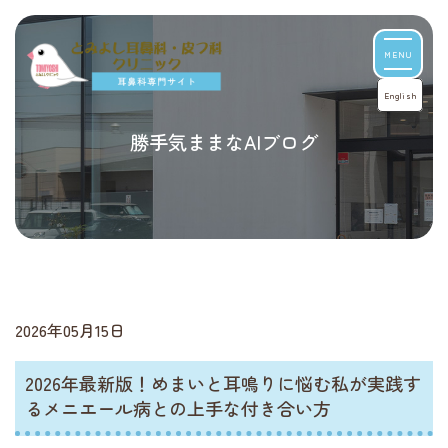
MENU
English
勝手気ままなAIブログ
2026年05月15日
2026年最新版！めまいと耳鳴りに悩む私が実践す
るメニエール病との上手な付き合い方