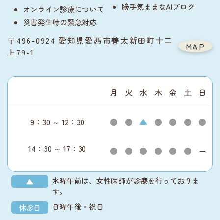
勝手気ままなAIブログ
オンライン診療について
災害発生時の緊急対応
〒496-0924 愛知県愛西市善太新田町十二
MAP
上79-1
月
火
水
木
金
土
日
9：30 ～ 12：30
●
●
▲
●
●
●
●
14：30 ～ 17：30
●
●
●
●
●
●
ー
水曜午前は、女性医師が診療を行っておりま
▲
す。
日曜午後・祝日
休診日