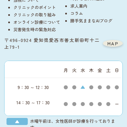
求人案内
クリニックのポイント
コラム
クリニックの取り組み
勝手気ままなAIブログ
オンライン診療について
災害発生時の緊急対応
〒496-0924 愛知県愛西市善太新田町十二
MAP
上79-1
月
火
水
木
金
土
日
9：30 ～ 12：30
●
●
▲
●
●
●
●
14：30 ～ 17：30
●
●
●
●
●
●
ー
水曜午前は、女性医師が診療を行っておりま
▲