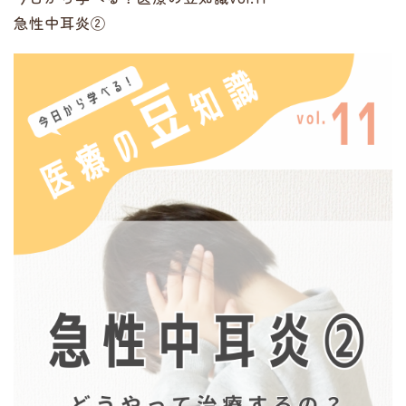
急性中耳炎②