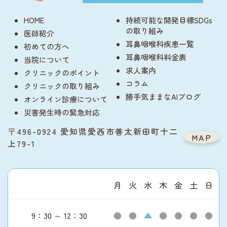
HOME
持続可能な開発目標SDGs
の取り組み
医師紹介
耳鼻咽喉科疾患一覧
初めての方へ
耳鼻咽喉科料金表
当院について
求人案内
クリニックのポイント
コラム
クリニックの取り組み
勝手気ままなAIブログ
オンライン診療について
災害発生時の緊急対応
〒496-0924 愛知県愛西市善太新田町十二
MAP
上79-1
月
火
水
木
金
土
日
9：30 ～ 12：30
●
●
▲
●
●
●
●