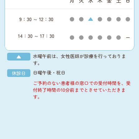
月
火
水
木
金
土
日
9：30 ～ 12：30
●
●
▲
●
●
●
●
14：30 ～ 17：30
●
●
●
●
●
●
ー
水曜午前は、女性医師が診療を行っておりま
▲
す。
日曜午後・祝日
休診日
ご予約のない患者様の窓口での受付時間を、受
付終了時間の10分前までとさせていただきま
す。